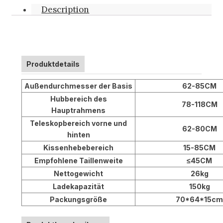
Description
Produktdetails
Außendurchmesser der Basis
62-85CM
Hubbereich des
78-118CM
Hauptrahmens
Teleskopbereich vorne und
62-80CM
hinten
Kissenhebebereich
15-85CM
Empfohlene Taillenweite
≤45CM
Nettogewicht
26kg
Ladekapazität
150kg
Packungsgröße
70*64*15cm