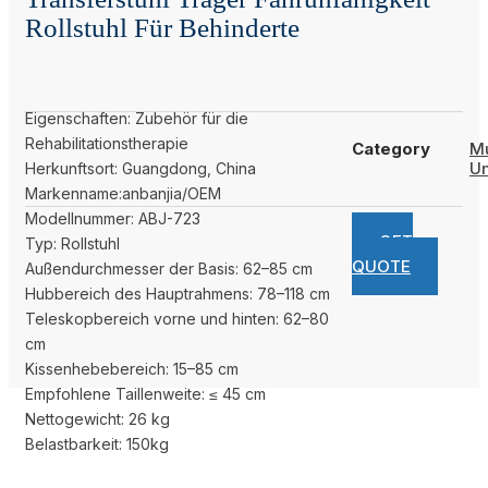
Rollstuhl Für Behinderte
Eigenschaften: Zubehör für die
Rehabilitationstherapie
Category
Mu
U
Herkunftsort: Guangdong, China
Markenname:anbanjia/OEM
Modellnummer: ABJ-723
GET
Typ: Rollstuhl
QUOTE
Außendurchmesser der Basis: 62–85 cm
Hubbereich des Hauptrahmens: 78–118 cm
Teleskopbereich vorne und hinten: 62–80
cm
Kissenhebebereich: 15–85 cm
Empfohlene Taillenweite: ≤ 45 cm
Nettogewicht: 26 kg
Belastbarkeit: 150kg