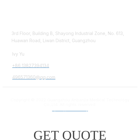
Contact Us
3rd Floor, Building B, Shayong Industrial Zone, No. 613,
Huawan Road, Liwan District, Guangzhou
Ivy Yu
+86 13827394134
496571360@qq.com
Copyright © 2022 Guangzhou Anbanjia Medical Technology
Co.,Ltd. All rights reserved.
粤ICP备18012132号
GET QUOTE