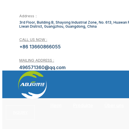
Address：
3rd Floor, Building B, Shayong Industrial Zone, No. 613, Huawan
Liwan District, Guangzhou, Guangdong, China
CALL US NOW :
+86 13660866055
MAILING ADDRESS :
496571360@qq.com
Heim
Produkte
Über uns
INQUIRY