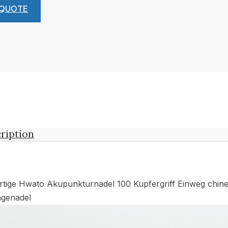
 QUOTE
ription
tige Hwato Akupunkturnadel 100 Kupfergriff Einweg chine
agenadel