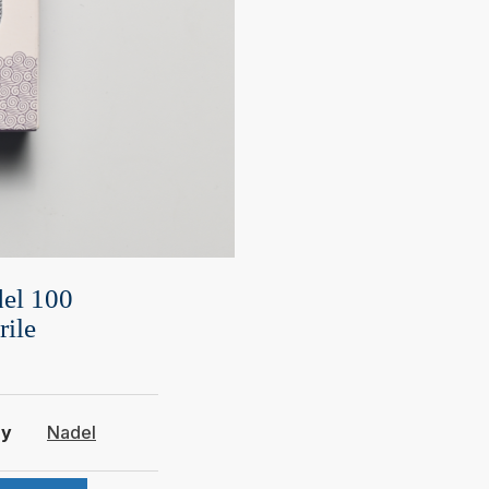
el 100
rile
ry
Nadel