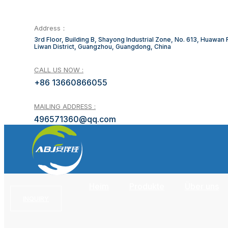
Address：
3rd Floor, Building B, Shayong Industrial Zone, No. 613, Huawan
Liwan District, Guangzhou, Guangdong, China
CALL US NOW :
+86 13660866055
MAILING ADDRESS :
496571360@qq.com
Heim
Produkte
Über uns
INQUIRY