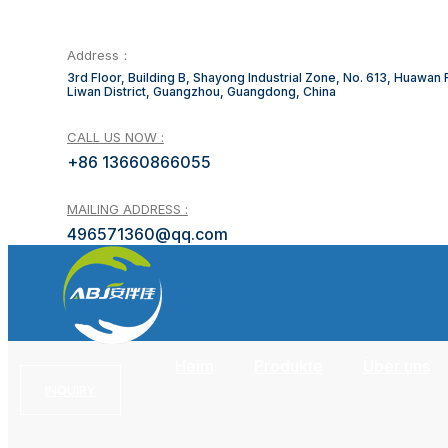
Address：
3rd Floor, Building B, Shayong Industrial Zone, No. 613, Huawan
Liwan District, Guangzhou, Guangdong, China
CALL US NOW :
+86 13660866055
MAILING ADDRESS :
496571360@qq.com
Heim
Produkte
Über uns
INQUIRY