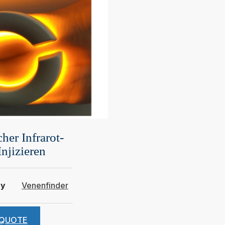
her Infrarot-
njizieren
ry
Venenfinder
 QUOTE