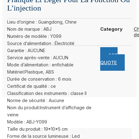
L’injection
Lieu d’origine : Guangdong, Chine
Category
C
Nom de marque : ABJ
de
Numéro de modèle : Y099
Source d’alimentation : Électricité
Garantie : AUCUNE
GET
Service après-vente : AUCUN
QUOTE
Mode d’alimentation : enfichable
Matériel:Plastique, ABS
Durée de conservation : 6 mois
Certificat de qualité : ce
Classification des instruments : classe II
Norme de sécurité : Aucune
Nom du produit:Instrument d’affichage de
veine
Modèle : ABJ-Y099
Taille du produit : 19*10*5 cm
Forme de la source lumineuse : Led