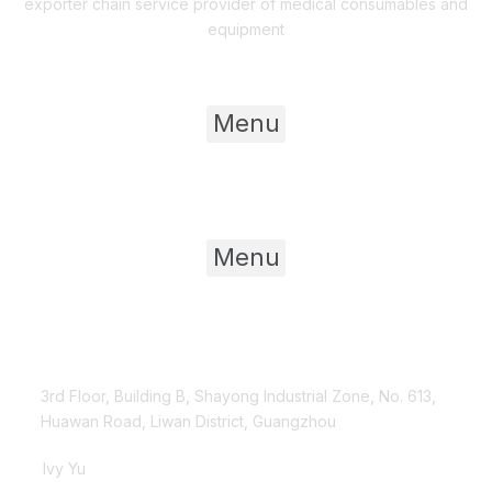
exporter chain service provider of medical consumables and
equipment
Useful Links
Menu
Product Category
Menu
Contact Us
3rd Floor, Building B, Shayong Industrial Zone, No. 613,
Huawan Road, Liwan District, Guangzhou
Ivy Yu