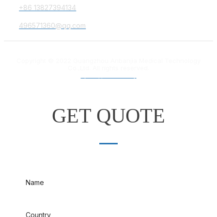
+86 13827394134
496571360@qq.com
Copyright © 2022 Guangzhou Anbanjia Medical Technology
Co.,Ltd. All rights reserved.
粤ICP备18012132号
GET QUOTE
Name
Country