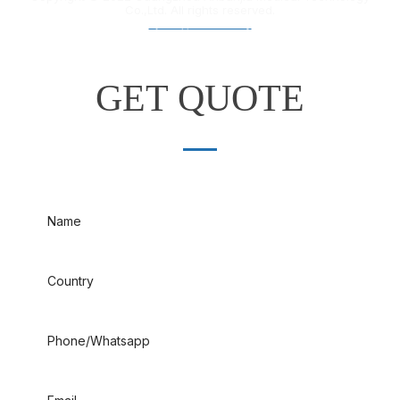
Co.,Ltd. All rights reserved.
粤ICP备18012132号
GET QUOTE
Name
Country
Phone/Whatsapp