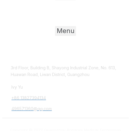
Product Category
Menu
Contact Us
3rd Floor, Building B, Shayong Industrial Zone, No. 613,
Huawan Road, Liwan District, Guangzhou
Ivy Yu
+86 13827394134
496571360@qq.com
Copyright © 2022 Guangzhou Anbanjia Medical Technology