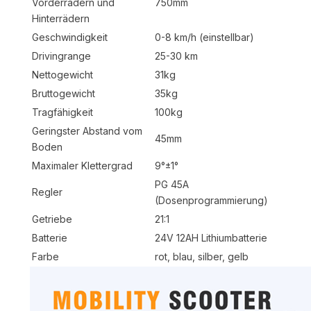
Vorderrädern und
750mm
Hinterrädern
Geschwindigkeit
0-8 km/h (einstellbar)
Drivingrange
25-30 km
Nettogewicht
31kg
Bruttogewicht
35kg
Tragfähigkeit
100kg
Geringster Abstand vom
45mm
Boden
Maximaler Klettergrad
9°±1°
PG 45A
Regler
(Dosenprogrammierung)
Getriebe
21:1
Batterie
24V 12AH Lithiumbatterie
Farbe
rot, blau, silber, gelb