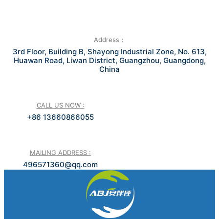
Address：
3rd Floor, Building B, Shayong Industrial Zone, No. 613,
Huawan Road, Liwan District, Guangzhou, Guangdong,
China
CALL US NOW :
+86 13660866055
MAILING ADDRESS :
496571360@qq.com