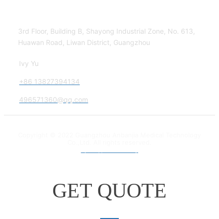
Contact Us
3rd Floor, Building B, Shayong Industrial Zone, No. 613,
Huawan Road, Liwan District, Guangzhou
Ivy Yu
+86 13827394134
496571360@qq.com
Copyright © 2022 Guangzhou Anbanjia Medical Technology
Co.,Ltd. All rights reserved.
粤ICP备18012132号
GET QUOTE