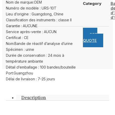
Nom de marque:OEM
Category
Ba
de
Numéro de modèle : URS-10T
d'
Lieu d’origine : Guangdong, Chine
d'
Classification des instruments : classe II
Garantie : AUCUNE
Service après-vente : AUCUN
GET
Certificat : CE
QUOTE
Nom:Bande de réactif d’analyse d’urine
Spécimen : urine
Durée de conservation : 24 mois à
température ambiante
Détail d’emballage : 100 bandes/bouteille
Port:Guangzhou
Délai de livraison : 7-25 jours
Description