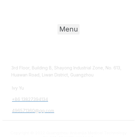
Product Category
Menu
Contact Us
3rd Floor, Building B, Shayong Industrial Zone, No. 613,
Huawan Road, Liwan District, Guangzhou
Ivy Yu
+86 13827394134
496571360@qq.com
Copyright © 2022 Guangzhou Anbanjia Medical Technology