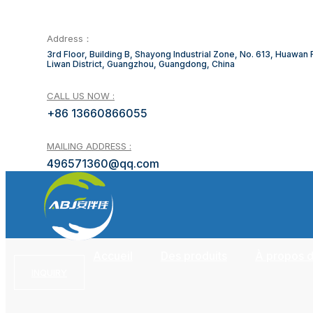
Address：
3rd Floor, Building B, Shayong Industrial Zone, No. 613, Huawan
Liwan District, Guangzhou, Guangdong, China
CALL US NOW :
+86 13660866055
MAILING ADDRESS :
496571360@qq.com
Accueil
Des produits
À propos 
INQUIRY