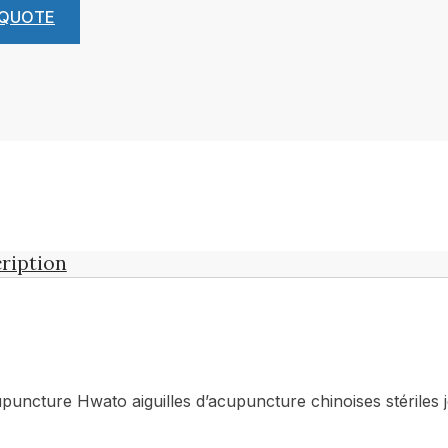
 QUOTE
ription
upuncture Hwato aiguilles d’acupuncture chinoises stériles 