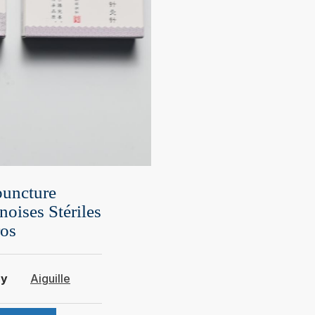
puncture
oises Stériles
ros
ry
Aiguille