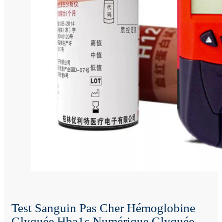
Test Sanguin Pas Cher Hémoglobine
Glyquée Hba1c Numérique Glyquée