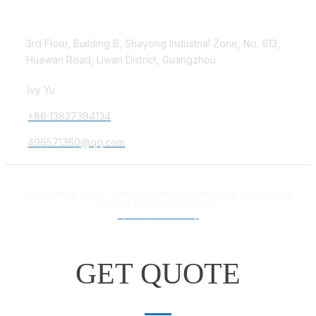
Contact Us
3rd Floor, Building B, Shayong Industrial Zone, No. 613,
Huawan Road, Liwan District, Guangzhou
Ivy Yu
+86 13827394134
496571360@qq.com
Copyright © 2022 Guangzhou Anbanjia Medical Technology
Co.,Ltd. All rights reserved.
粤ICP备18012132号
GET QUOTE