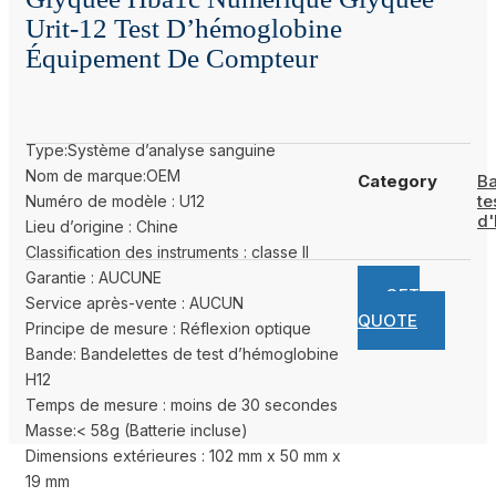
Urit-12 Test D’hémoglobine
Équipement De Compteur
Type:Système d’analyse sanguine
Nom de marque:OEM
Category
Ba
te
Numéro de modèle : U12
d'
Lieu d’origine : Chine
Classification des instruments : classe II
Garantie : AUCUNE
GET
Service après-vente : AUCUN
QUOTE
Principe de mesure : Réflexion optique
Bande: Bandelettes de test d’hémoglobine
H12
Temps de mesure : moins de 30 secondes
Masse:< 58g (Batterie incluse)
Dimensions extérieures : 102 mm x 50 mm x
19 mm