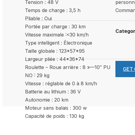
Tension : 48 V
personna
Temps de charge : 3,5 h
Command
Pliable : Oui
Portée par charge : 30 km
Catego
Vitesse maximale :<30 km/h
Type intelligent : Électronique
Taille globale : 123*57*95
Largeur pliée : 44*36*74
Roulette – Roue arrière : 8 »—10″ PU
GET
NO : 29 kg
Vitesse : réglable de 0 à 8 km/h
Batterie au lithium : 36 V
Autonomie : 20 km
Moteur sans balais : 300 w
Capacité de poids : 130 kg