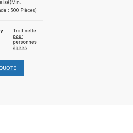
lisé(Min.
e : 500 Pièces)
ry
Trottinette
pour
personnes
âgées
 QUOTE