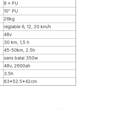
8 » PU
10″ PU
26kg
réglable 6, 12, 20 km/h
48v
30 km, 1,5 h
45-50km, 2.5h
sans balai 350w
48v, 2600ah
3.5h
83*52.5*42cm