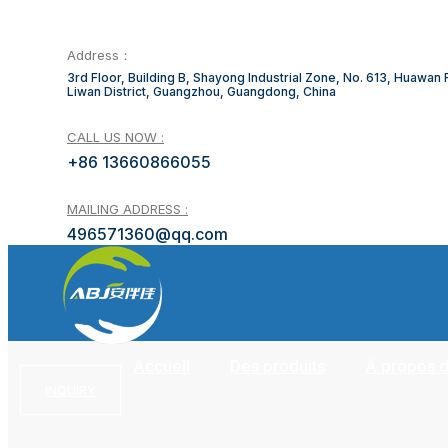
Address：
3rd Floor, Building B, Shayong Industrial Zone, No. 613, Huawan
Liwan District, Guangzhou, Guangdong, China
CALL US NOW :
+86 13660866055
MAILING ADDRESS :
496571360@qq.com
Accueil
Des produits
À propos 
INQUIRY