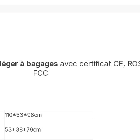
léger à
bagages
avec certificat CE, RO
FCC
110*53*98cm
53*38*79cm