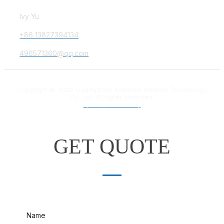
Ivy Yu
+86 13827394134
496571360@qq.com
Copyright © 2022 Guangzhou Anbanjia Medical Technology
Co.,Ltd. All rights reserved.
粤ICP备18012132号
GET QUOTE
Name