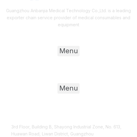
Guangzhou Anbanjia Medical Technology Co.,Ltd. is a leading
exporter chain service provider of medical consumables and
equipment
Useful Links
Menu
Product Category
Menu
Contact Us
3rd Floor, Building B, Shayong Industrial Zone, No. 613,
Huawan Road, Liwan District, Guangzhou