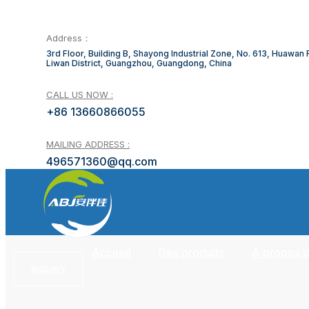
Address：
3rd Floor, Building B, Shayong Industrial Zone, No. 613, Huawan
Liwan District, Guangzhou, Guangdong, China
CALL US NOW :
+86 13660866055
MAILING ADDRESS :
496571360@qq.com
Accueil
Des produits
À propos 
INQUIRY