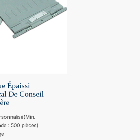
e Épaissi
cal De Conseil
ère
sonnalisé(Min.
e : 500 pièces)
ge