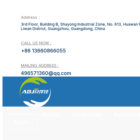
Address：
3rd Floor, Building B, Shayong Industrial Zone, No. 613, Huawan
Liwan District, Guangzhou, Guangdong, China
CALL US NOW :
+86 13660866055
MAILING ADDRESS :
496571360@qq.com
Accueil
Des produits
À propos 
INQUIRY